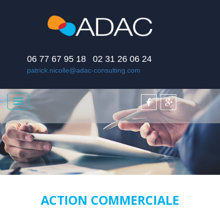
06 77 67 95 18
02 31 26 06 24
patrick.nicolle@adac-consulting.com
Toggle
navigation
ACTION COMMERCIALE